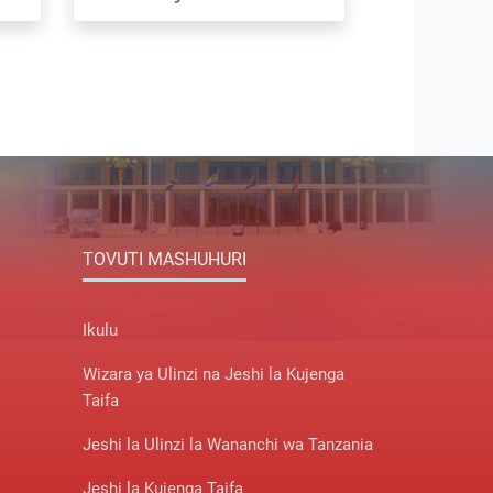
TOVUTI MASHUHURI
Ikulu
Wizara ya Ulinzi na Jeshi la Kujenga
Taifa
Jeshi la Ulinzi la Wananchi wa Tanzania
Jeshi la Kujenga Taifa