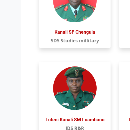
Kanali SF Chengula
SDS Studies millitary
Luteni Kanali SM Luambano
JDS R&R