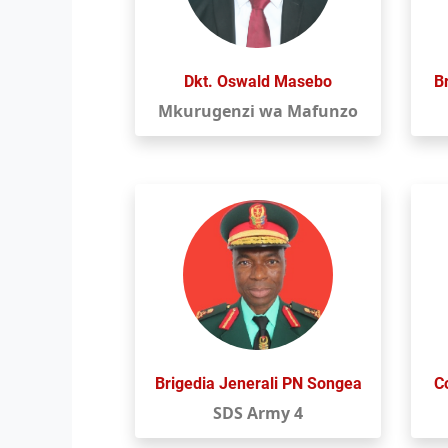
Dkt. Oswald Masebo
B
Mkurugenzi wa Mafunzo
Brigedia Jenerali PN Songea
C
SDS Army 4