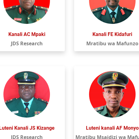
Kanali AC Mpaki
Kanali FE Kidafuri
JDS Research
Mratibu wa Mafunzo
Luteni Kanali JS Kizange
Luteni kanali AF Monyo
JDS Research
Mratibu Msaidizi wa Maf