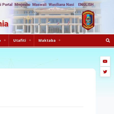
 Portal
Mrejesho
Maswali
Wasiliana Nasi
ENGLISH
nia
o
Utafiti
Maktaba
youtub
twitter