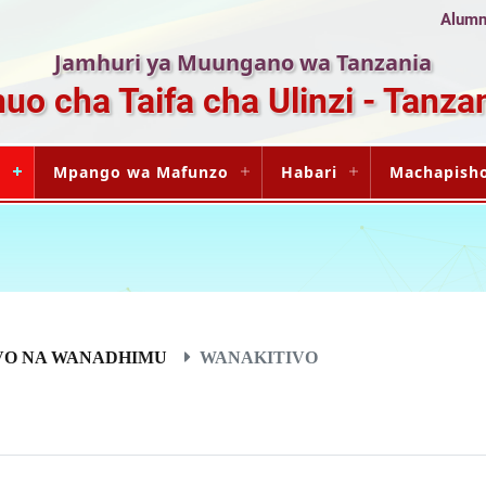
Alumni
Jamhuri ya Muungano wa Tanzania
uo cha Taifa cha Ulinzi - Tanza
i
Mpango wa Mafunzo
Habari
Machapish
VO NA WANADHIMU
WANAKITIVO