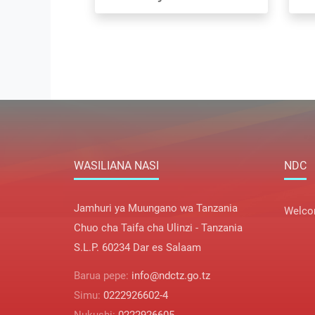
WASILIANA NASI
NDC
Jamhuri ya Muungano wa Tanzania
Welco
Chuo cha Taifa cha Ulinzi - Tanzania
S.L.P. 60234 Dar es Salaam
Barua pepe:
info@ndctz.go.tz
Simu:
0222926602-4
Nukushi:
0222926605