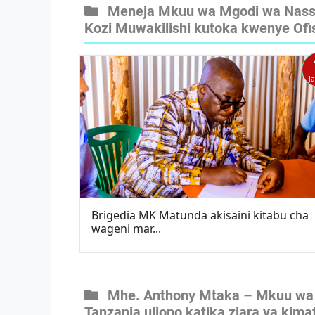
Meneja Mkuu wa Mgodi wa Nassor
Kozi Muwakilishi kutoka kwenye Ofi
J
Brigedia MK Matunda akisaini kitabu cha
wageni mar...
Mhe. Anthony Mtaka – Mkuu wa 
Tanzania uliopo katika ziara ya ki