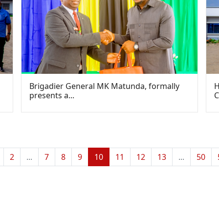
Brigadier General MK Matunda, formally
H
presents a...
C
2
...
7
8
9
10
11
12
13
...
50