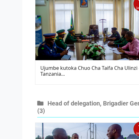
J
Ujumbe kutoka Chuo Cha Taifa Cha Ulinzi 
Tanzania...
Head of delegation, Brigadier G
(3)
J