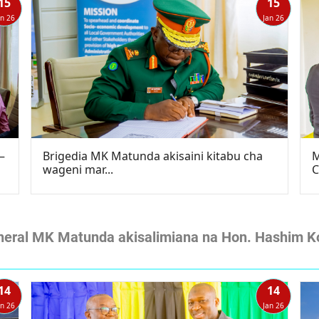
15
15
an 26
Jan 26
–
Brigedia MK Matunda akisaini kitabu cha
M
wageni mar...
C
eneral MK Matunda akisalimiana na Hon. Hashim K
14
14
an 26
Jan 26