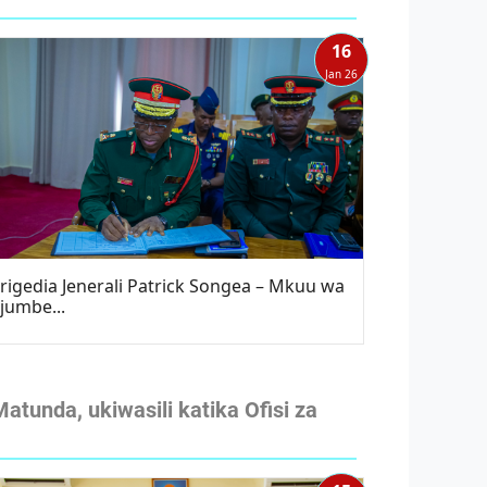
16
Jan 26
rigedia Jenerali Patrick Songea – Mkuu wa
jumbe...
tunda, ukiwasili katika Ofisi za