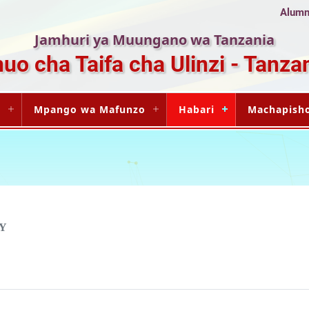
Alumni
Jamhuri ya Muungano wa Tanzania
uo cha Taifa cha Ulinzi - Tanza
i
Mpango wa Mafunzo
Habari
Machapish
Y