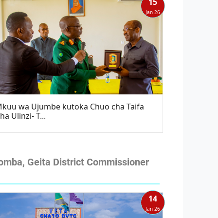
15
Jan 26
kuu wa Ujumbe kutoka Chuo cha Taifa
ha Ulinzi- T...
omba, Geita District Commissioner
14
Jan 26