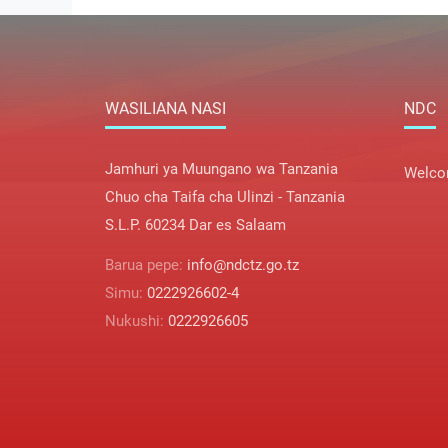
WASILIANA NASI
NDC
Jamhuri ya Muungano wa Tanzania
Welco
Chuo cha Taifa cha Ulinzi - Tanzania
S.L.P. 60234 Dar es Salaam
Barua pepe:
info@ndctz.go.tz
Simu:
0222926602-4
Nukushi:
0222926605