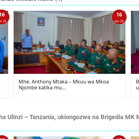
16
16
an 26
Jan 26
Mhe. Anthony Mtaka – Mkuu wa Mkoa
B
Njombe katika mu...
u
a Ulinzi – Tanzania, ukiongozwa na Brigedia MK Ma