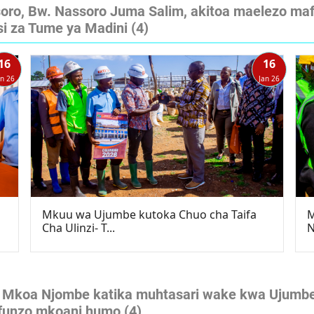
o, Bw. Nassoro Juma Salim, akitoa maelezo mafu
si za Tume ya Madini
(4)
16
16
an 26
Jan 26
Mkuu wa Ujumbe kutoka Chuo cha Taifa
M
Cha Ulinzi- T...
N
Mkoa Njombe katika muhtasari wake kwa Ujumbe w
mafunzo mkoani humo
(4)