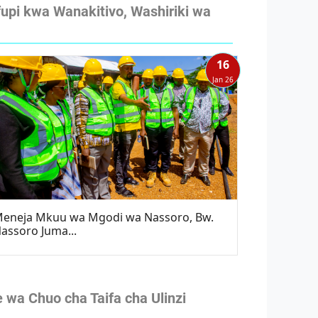
pi kwa Wanakitivo, Washiriki wa
16
Jan 26
eneja Mkuu wa Mgodi wa Nassoro, Bw.
assoro Juma...
a Chuo cha Taifa cha Ulinzi