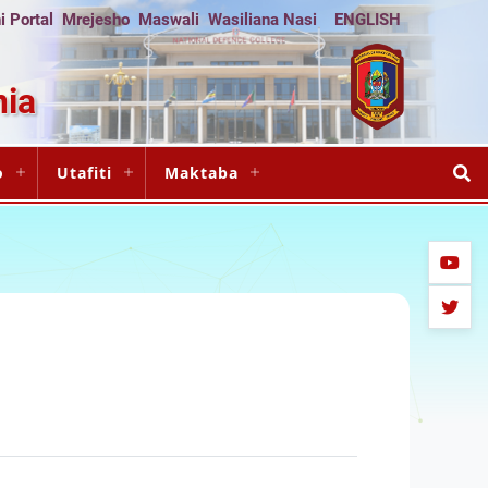
 Portal
Mrejesho
Maswali
Wasiliana Nasi
ENGLISH
nia
o
Utafiti
Maktaba
youtub
twitter