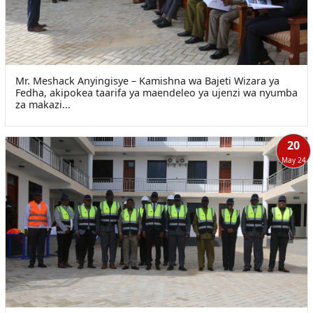
Mr. Meshack Anyingisye – Kamishna wa Bajeti Wizara ya
Fedha, akipokea taarifa ya maendeleo ya ujenzi wa nyumba
za makazi...
20
May 24