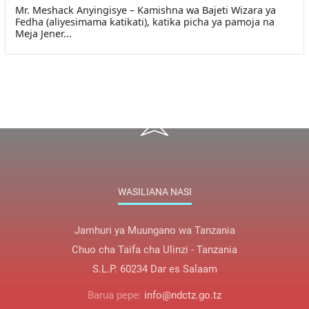
Mr. Meshack Anyingisye – Kamishna wa Bajeti Wizara ya
Fedha (aliyesimama katikati), katika picha ya pamoja na
Meja Jener...
WASILIANA NASI
Jamhuri ya Muungano wa Tanzania
Chuo cha Taifa cha Ulinzi - Tanzania
S.L.P. 60234 Dar es Salaam
Barua pepe:
info@ndctz.go.tz