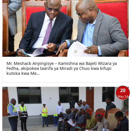
Mr. Meshack Anyingisye – Kamishna wa Bajeti Wizara ya
Fedha, akipokea taarifa ya Miradi ya Chuo kwa kifupi
kutoka kwa Me...
20
May 24