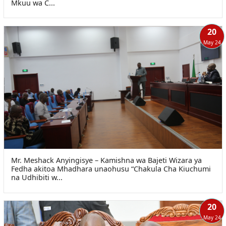
Mkuu wa C...
20
May 24
Mr. Meshack Anyingisye – Kamishna wa Bajeti Wizara ya
Fedha akitoa Mhadhara unaohusu “Chakula Cha Kiuchumi
na Udhibiti w...
20
May 24