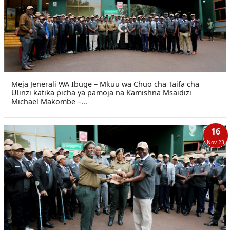
Meja Jenerali WA Ibuge – Mkuu wa Chuo cha Taifa cha
Ulinzi katika picha ya pamoja na Kamishna Msaidizi
Michael Makombe –...
16
Nov 23