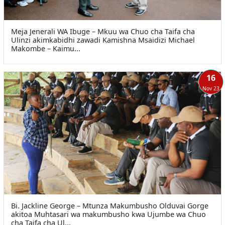
Meja Jenerali WA Ibuge – Mkuu wa Chuo cha Taifa cha
Ulinzi akimkabidhi zawadi Kamishna Msaidizi Michael
Makombe – Kaimu...
16
Nov 23
Bi. Jackline George – Mtunza Makumbusho Olduvai Gorge
akitoa Muhtasari wa makumbusho kwa Ujumbe wa Chuo
cha Taifa cha Ul...